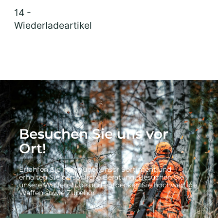
14 -
Wiederladeartikel
Besuchen Sie uns vor
Ort!
Erfahren Sie mehr über unser Sortiment und
erhalten Sie persönliche Beratung. Besuchen Sie
unsere Waffenstube und entdecken Sie hochwertige
Waffen sowie Zubehör.