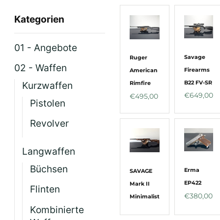
Kategorien
01 - Angebote
Savage
Ruger
02 - Waffen
Firearms
American
B22 FV-SR
Kurzwaffen
Rimfire
€
649,00
€
495,00
Pistolen
Revolver
Langwaffen
Büchsen
Erma
SAVAGE
EP422
Mark II
Flinten
€
380,00
Minimalist
Kombinierte