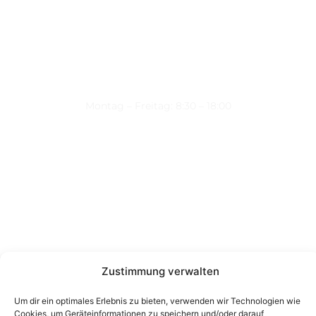
Montag – Freitag: 8:30 – 18:00
Nützliche Links
Über uns
Kontakt
Datenschutz
Impressum
Zustimmung verwalten
Kontakt
Um dir ein optimales Erlebnis zu bieten, verwenden wir Technologien wie
Wienerstraße 9, 8020 Graz Steiermark, Österreich
Cookies, um Geräteinformationen zu speichern und/oder darauf