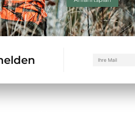
melden
Nützliche Links
K
Über uns