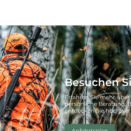
Besuchen Si
Erfahren Sie mehr über
persönliche Beratung. 
entdecken Sie hochwert
Anfahrtsplan