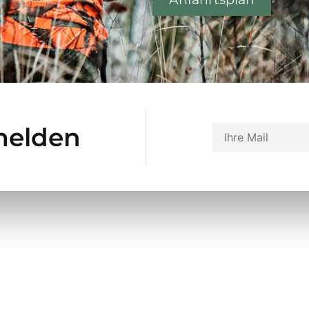
melden
Nützliche Links
K
Über uns