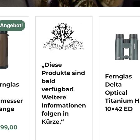
Angebot!
„Diese
Produkte sind
Fernglas
bald
Delta
rnglas
verfügbar!
Optical
Weitere
Titanium 
smesser
Informationen
10×42 ED
Range
folgen in
Kürze.“
999,00