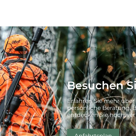
Besuchen Si
Erfahren Sie mehr über
persönliche Beratung. 
entdecken Sie hochwert
Anfahrtsplan