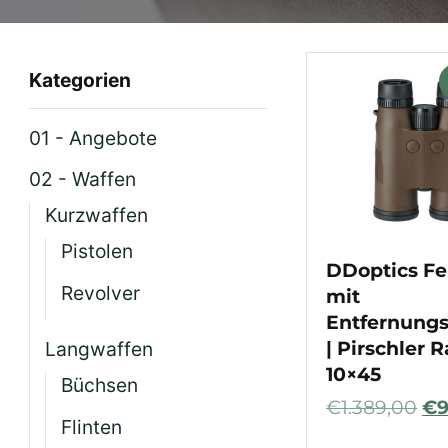
Kategorien
01 - Angebote
02 - Waffen
Kurzwaffen
Pistolen
DDoptics Fe
Revolver
mit
Entfernung
| Pirschler 
Langwaffen
10×45
Büchsen
€
1.389,00
€
Flinten