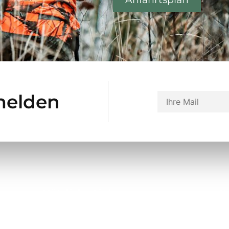
melden
Nützliche Links
K
Über uns