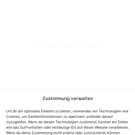
Montag – Freitag: 8:30 – 18:00
Nützliche Links
Über uns
Kontakt
Datenschutz
Zustimmung verwalten
Impressum
Um dir ein optimales Erlebnis zu bieten, verwenden wir Technologien wie
Cookies, um Geräteinformationen zu speichern und/oder darauf
Kontakt
zuzugreifen. Wenn du diesen Technologien zustimmst, können wir Daten
wie das Surfverhalten oder eindeutige IDs auf dieser Website verarbeiten.
Wienerstraße 9, 8020 Graz Steiermark, Österreich
Wenn du deine Zustimmung nicht erteilst oder zurückziehst, können