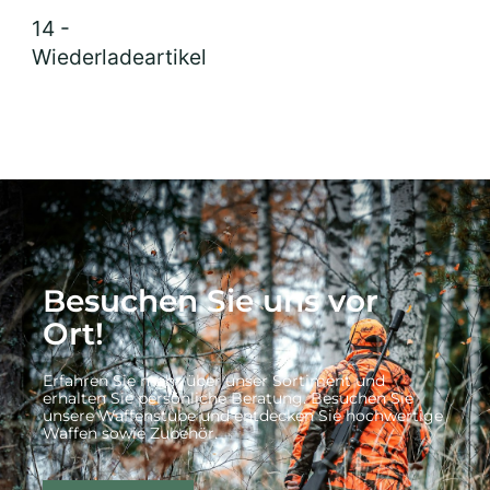
14 -
Wiederladeartikel
Besuchen Sie uns vor
Ort!
Erfahren Sie mehr über unser Sortiment und
erhalten Sie persönliche Beratung. Besuchen Sie
unsere Waffenstube und entdecken Sie hochwertige
Waffen sowie Zubehör.