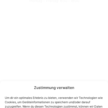
Montag – Freitag: 8:30 – 18:00
Nützliche Links
Über uns
Kontakt
Datenschutz
Impressum
Kontakt
Wienerstraße 9, 8020 Graz Steiermark, Österreich
+43 316 711 878
office@guggi-arms.com
Zustimmung verwalten
Um dir ein optimales Erlebnis zu bieten, verwenden wir Technologien wie
Cookies, um Geräteinformationen zu speichern und/oder darauf
Copyright © 2024, All rights reserved.
zuzugreifen. Wenn du diesen Technologien zustimmst, können wir Daten
Liebrecht & Haas GmbH