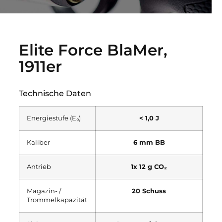
Elite Force BlaMer,
1911er
Technische Daten
Energiestufe (E₀)
< 1,0 J
Kaliber
6 mm BB
Antrieb
1x 12 g CO₂
Magazin- /
20 Schuss
Trommelkapazität