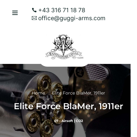
+43 316 71 18 78
office@guggi-arms.com
Home
Elite Force BlaMer, 1911er
Elite Force BlaMer, 1911er
07 - Airsoft
|
CO2