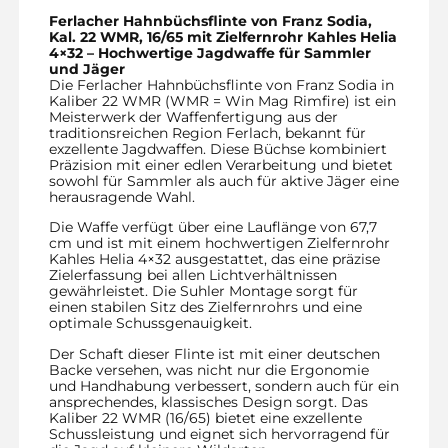
Ferlacher Hahnbüchsflinte von Franz Sodia,
Kal. 22 WMR, 16/65 mit Zielfernrohr Kahles Helia
4×32 – Hochwertige Jagdwaffe für Sammler
und Jäger
Die Ferlacher Hahnbüchsflinte von Franz Sodia in
Kaliber 22 WMR (WMR = Win Mag Rimfire) ist ein
Meisterwerk der Waffenfertigung aus der
traditionsreichen Region Ferlach, bekannt für
exzellente Jagdwaffen. Diese Büchse kombiniert
Präzision mit einer edlen Verarbeitung und bietet
sowohl für Sammler als auch für aktive Jäger eine
herausragende Wahl.
Die Waffe verfügt über eine Lauflänge von 67,7
cm und ist mit einem hochwertigen Zielfernrohr
Kahles Helia 4×32 ausgestattet, das eine präzise
Zielerfassung bei allen Lichtverhältnissen
gewährleistet. Die Suhler Montage sorgt für
einen stabilen Sitz des Zielfernrohrs und eine
optimale Schussgenauigkeit.
Der Schaft dieser Flinte ist mit einer deutschen
Backe versehen, was nicht nur die Ergonomie
und Handhabung verbessert, sondern auch für ein
ansprechendes, klassisches Design sorgt. Das
Kaliber 22 WMR (16/65) bietet eine exzellente
Schussleistung und eignet sich hervorragend für