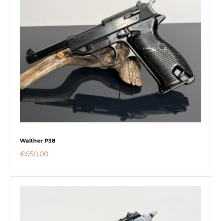
Walther P38
€
650,00