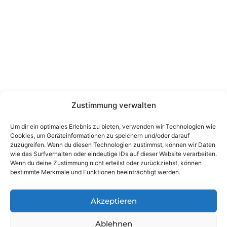
Kontakt
Wienerstraße 9, 8020 Graz Steiermark, Österreich
+43 316 711 878
office@guggi-arms.com
Zustimmung verwalten
Copyright © 2024, All rights reserved.
Liebrecht & Haas GmbH
Um dir ein optimales Erlebnis zu bieten, verwenden wir Technologien wie
Cookies, um Geräteinformationen zu speichern und/oder darauf
zuzugreifen. Wenn du diesen Technologien zustimmst, können wir Daten
wie das Surfverhalten oder eindeutige IDs auf dieser Website verarbeiten.
Wenn du deine Zustimmung nicht erteilst oder zurückziehst, können
bestimmte Merkmale und Funktionen beeinträchtigt werden.
Akzeptieren
Ablehnen