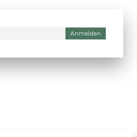
ontakt
Wienerstraße 9, 8020 Graz
Steiermark, Österreich
+43 316 711 878
office@guggi-arms.com