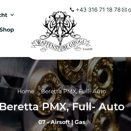
+43 316 71 18 78
cht
Shop
Home
Beretta PMX, Full- Auto
Beretta PMX, Full- Auto
07 - Airsoft
|
Gas