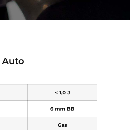
- Auto
< 1,0 J
6 mm BB
Gas