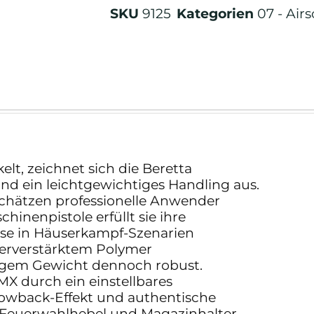
SKU
9125
Kategorien
07 - Airs
lt, zeichnet sich die Beretta
ein leichtgewichtiges Handling aus.
 schätzen professionelle Anwender
hinenpistole erfüllt sie ihre
ise in Häuserkampf-Szenarien
aserverstärktem Polymer
ingem Gewicht dennoch robust.
MX durch ein einstellbares
lowback-Effekt und authentische
 Feuerwahlhebel und Magazinhalter.