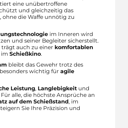
iert eine unübertroffene
chützt und gleichzeitig das
, ohne die Waffe unnötig zu
lungstechnologie
im Inneren wird
en und seiner Begleiter sicherstellt.
 trägt auch zu einer
komfortablen
 im
Schießkino
.
 mm
bleibt das Gewehr trotz des
t besonders wichtig für
agile
che Leistung
,
Langlebigkeit
und
ür alle, die höchste Ansprüche an
atz auf dem Schießstand
, im
steigern Sie Ihre Präzision und