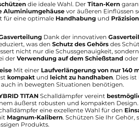
schützen
die ideale Wahl. Der
Titan-Kern
garant
te Aluminiumgehäuse
vor äußeren Einflüssen s
gt für eine optimale
Handhabung
und
Präzision
Gasverteilung
Dank der innovativen
Gasvertei
eduziert, was den
Schutz des Gehörs
des Schütz
ssert nicht nur die Schussgenauigkeit, sondern
ei der
Verwendung auf dem Schießstand
oder
eise
Mit einer
Laufverlängerung von nur 140
rst
kompakt
und
leicht zu handhaben
. Dies is
tät auch in bewegten Situationen benötigen.
YBRID TITAN
Schalldämpfer vereint
bestmögli
inem äußerst robusten und kompakten Design. F
 Schalldämpfer eine exzellente Wahl für den
Eins
it
Magnum-Kalibern
. Schützen Sie Ihr Gehör, 
assigen Produkts.