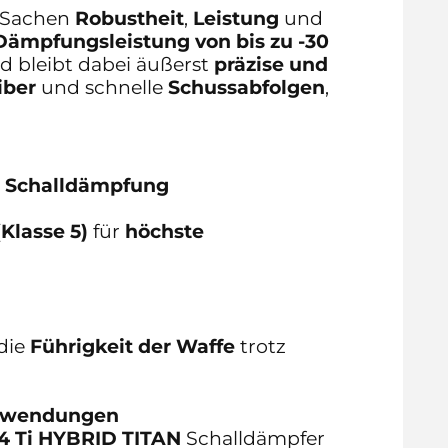
n Sachen
Robustheit
,
Leistung
und
Dämpfungsleistung von bis zu -30
 bleibt dabei äußerst
präzise und
ber
und schnelle
Schussabfolgen
,
e Schalldämpfung
(Klasse 5)
für
höchste
 die
Führigkeit der Waffe
trotz
Anwendungen
4 Ti HYBRID TITAN
Schalldämpfer