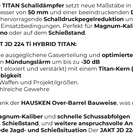
 TITAN Schalldämpfer
setzt neue Maßstäbe i
esser von
50 mm
und einer beeindruckenden
e hervorragende
Schalldruckpegelreduktion
und
 Einsatzbedingungen. Perfekt für
Magnum-Kali
ino
oder auf dem
Schießstand
.
JD 224 Ti HYBRID TITAN:
eine ausgeglichene Gasverteilung und
optimiert
en
Mündungslärm
um bis zu
-30 dB
t eloxiert und verstärkt) mit einem
Titan-Kern 
bigkeit
n Waffen und Projektilgrößen.
ahlreiche Gewehre
nk der
HAUSKEN Over-Barrel Bauweise
, was
agnum-Kaliber
und
schnelle Schussabfolgen
,
Schießstand
, und
weitere anspruchsvolle 
jede Jagd- und Schießsituation
Der
JAKT JD 22