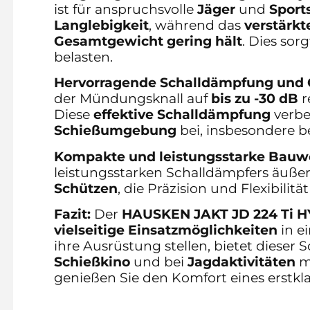
ist für anspruchsvolle
Jäger
und
Sport
Langlebigkeit
, während das
verstärk
Gesamtgewicht gering hält
. Dies sor
belasten.
Hervorragende Schalldämpfung und 
der Mündungsknall auf
bis zu -30 dB
r
Diese
effektive Schalldämpfung
verbe
Schießumgebung
bei, insbesondere b
Kompakte und leistungsstarke Bauw
leistungsstarken Schalldämpfers äuße
Schützen
, die Präzision und Flexibili
Fazit:
Der
HAUSKEN JAKT JD 224 Ti H
vielseitige Einsatzmöglichkeiten
in e
ihre Ausrüstung stellen, bietet dieser
Schießkino
und bei
Jagdaktivitäten
m
genießen Sie den Komfort eines erstkl