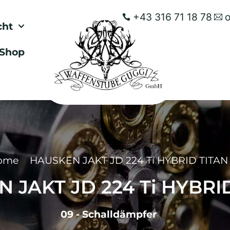
+43 316 71 18 78
cht
Shop
ome
HAUSKEN JAKT JD 224 Ti HYBRID TITAN
 JAKT JD 224 Ti HYBRI
09 - Schalldämpfer