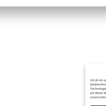
Nützliche Links
K
Über uns
Kontakt
Datenschutz
Impressum
Um dir ein 
Geräteinfor
Technologie
auf dieser W
zurückziehs