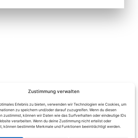
ontakt
Wienerstraße 9, 8020 Graz
Steiermark, Österreich
+43 316 711 878
office@guggi-arms.com
Zustimmung verwalten
optimales Erlebnis zu bieten, verwenden wir Technologien wie Cookies, um
mationen zu speichern und/oder darauf zuzugreifen. Wenn du diesen
n zustimmst, können wir Daten wie das Surfverhalten oder eindeutige IDs
ebsite verarbeiten. Wenn du deine Zustimmung nicht erteilst oder
t, können bestimmte Merkmale und Funktionen beeinträchtigt werden.