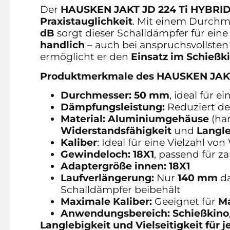
Der
HAUSKEN JAKT JD 224 Ti HYBRID
Praxistauglichkeit
. Mit einem Durchm
dB
sorgt dieser Schalldämpfer für ein
handlich
– auch bei anspruchsvollsten
ermöglicht er den
Einsatz im Schießk
Produktmerkmale des HAUSKEN JAKT 
Durchmesser:
50 mm
, ideal für 
Dämpfungsleistung:
Reduziert d
Material:
Aluminiumgehäuse
(har
Widerstandsfähigkeit
und
Langle
Kaliber
: Ideal für eine Vielzahl vo
Gewindeloch:
18X1
, passend für z
Adaptergröße innen:
18X1
Laufverlängerung:
Nur
140 mm
da
Schalldämpfer beibehält
Maximale Kaliber:
Geeignet für
M
Anwendungsbereich:
Schießkino
Langlebigkeit und Vielseitigkeit für 