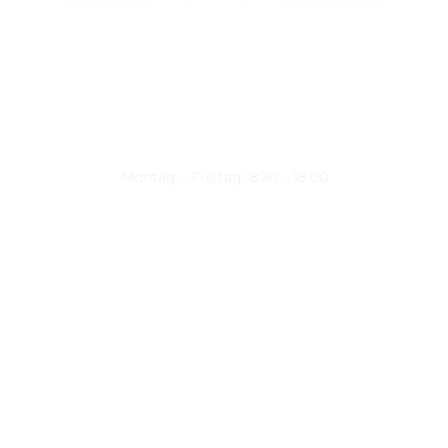
Montag – Freitag: 8:30 – 18:00
Nützliche Links
Über uns
Kontakt
Datenschutz
Impressum
Kontakt