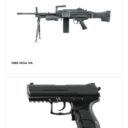
H&K MG4 VA