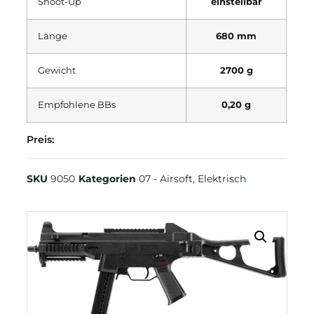
Shoot-Up
einstellbar
Länge
680 mm
Gewicht
2700 g
Empfohlene BBs
0,20 g
Preis:
SKU
9050
Kategorien
07 - Airsoft
,
Elektrisch