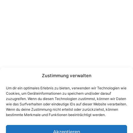
Nützliche Links
Über uns
Kontakt
Datenschutz
Impressum
Kontakt
Wienerstraße 9, 8020 Graz Steiermark, Österreich
+43 316 711 878
Zustimmung verwalten
office@guggi-arms.com
Um dir ein optimales Erlebnis zu bieten, verwenden wir Technologien wie
Cookies, um Geräteinformationen zu speichern und/oder darauf
zuzugreifen. Wenn du diesen Technologien zustimmst, können wir Daten
wie das Surfverhalten oder eindeutige IDs auf dieser Website verarbeiten.
Copyright © 2024, All rights reserved.
Wenn du deine Zustimmung nicht erteilst oder zurückziehst, können
Liebrecht & Haas GmbH
bestimmte Merkmale und Funktionen beeinträchtigt werden.
Akzeptieren