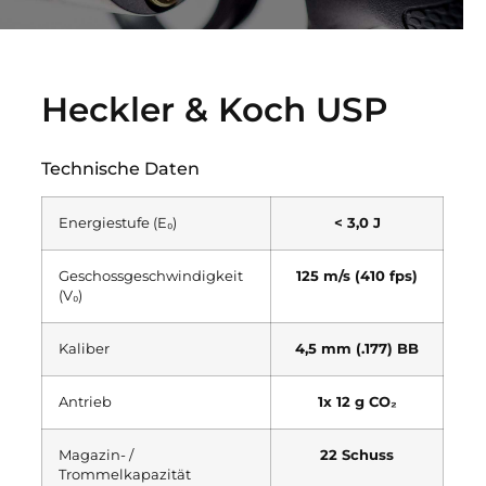
Heckler & Koch USP
Technische Daten
Energiestufe (E₀)
< 3,0 J
Geschossgeschwindigkeit
125 m/s (410 fps)
(V₀)
Kaliber
4,5 mm (.177) BB
Antrieb
1x 12 g CO₂
Magazin- /
22 Schuss
Trommelkapazität