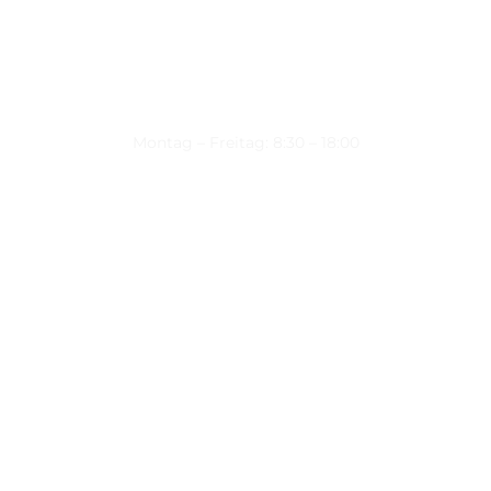
Montag – Freitag: 8:30 – 18:00
Nützliche Links
Über uns
Kontakt
Datenschutz
Impressum
Kontakt
Wienerstraße 9, 8020 Graz Steiermark, Österreich
+43 316 711 878