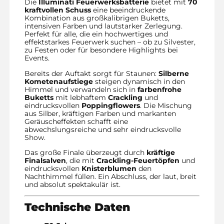
Die
Illuminati Feuerwerksbatterie
bietet mit
70
kraftvollen Schuss
eine beeindruckende
Kombination aus großkalibrigen Buketts,
intensiven Farben und lautstarker Zerlegung.
Perfekt für alle, die ein hochwertiges und
effektstarkes Feuerwerk suchen – ob zu Silvester,
zu Festen oder für besondere Highlights bei
Events.
Bereits der Auftakt sorgt für Staunen:
Silberne
Kometenaufstiege
steigen dynamisch in den
Himmel und verwandeln sich in
farbenfrohe
Buketts
mit lebhaftem
Crackling
und
eindrucksvollen
Poppingflowers
. Die Mischung
aus Silber, kräftigen Farben und markanten
Geräuscheffekten schafft eine
abwechslungsreiche und sehr eindrucksvolle
Show.
Das große Finale überzeugt durch
kräftige
Finalsalven
, die mit
Crackling-Feuertöpfen
und
eindrucksvollen
Knisterblumen
den
Nachthimmel füllen. Ein Abschluss, der laut, breit
und absolut spektakulär ist.
Technische Daten