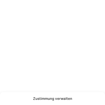
office@guggi-arms.com
Copyright © 2024, All rights reserved.
Liebrecht & Haas GmbH
Zustimmung verwalten