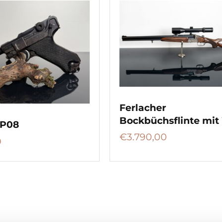
Ferlacher
Bockbüchsflinte mit
 P08
€
3.790,00
0