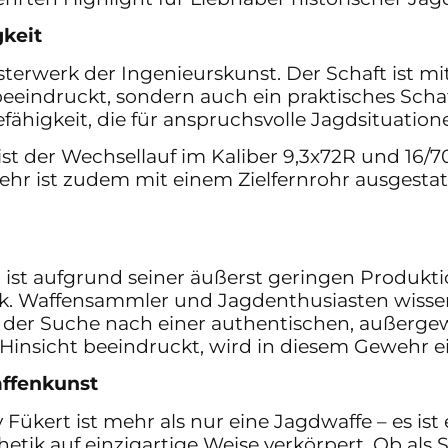
keit
terwerk der Ingenieurskunst. Der Schaft ist mi
 beeindruckt, sondern auch ein praktisches Scha
ähigkeit, die für anspruchsvolle Jagdsituationen
t der Wechsellauf im Kaliber 9,3x72R und 16/70,
hr ist zudem mit einem Zielfernrohr ausgestatt
 ist aufgrund seiner äußerst geringen Produk
k. Waffensammler und Jagdenthusiasten wissen 
f der Suche nach einer authentischen, außergew
r Hinsicht beeindruckt, wird in diesem Gewehr e
affenkunst
ükert ist mehr als nur eine Jagdwaffe – es ist
hetik auf einzigartige Weise verkörpert. Ob als