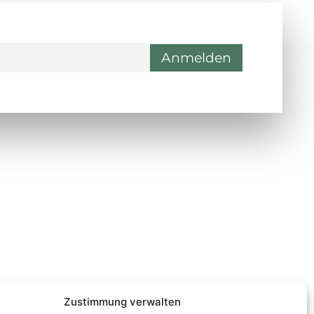
ontakt
Wienerstraße 9, 8020 Graz
Steiermark, Österreich
+43 316 711 878
office@guggi-arms.com
Zustimmung verwalten