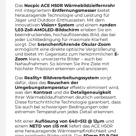
Das
Nocpic ACE H50R Wärmebildzielfernrohr
mit integriertem
Entfernungsmesser
bietet
herausragende Technologie und Leistung für
Jäger und Outdoor-Enthusiasten. Mit dem
innovativen
Vision+ System
und einem
runden
1,03-Zoll-AMOLED-Bildschirm
erleben Sie ein
beeindruckendes, hochauflösendes Bild, das bei
jeder Lichtbedingung für maximale Klarheit
sorgt. Der
branchenführende Okular-Zoom
ermöglicht eine direkte optische Vergrößerung
und bietet im Gegensatz zum herkömmlichen
E-
Zoom
klare, unverzerrte Bilder – auch bei
Nahaufnahmen. So können Sie Ihre Ziele mit
höchster Präzision erkennen und anvisieren.
Das
Reality+ Bildverarbeitungssystem
sorgt
dafür, dass das
Rauschen der
Umgebungstemperatur
effektiv eliminiert wird,
was den
Kontrast
und die
Detailgenauigkeit
Ihrer Wärmebildaufnahmen deutlich verbessert.
Diese fortschrittliche Technologie garantiert, dass
Sie auch bei schwierigen Bedingungen oder
extremen Temperaturen jedes Detail erkennen.
Mit einer
Auflösung von 640×512 @ 12μm
und
einem
NETD von ≤15 mK
liefert das ACE H50R
eine herausragende Wärmeempfindlichkeit und
eine exzellente Bildqualität. Das
50mm F0.9 OM