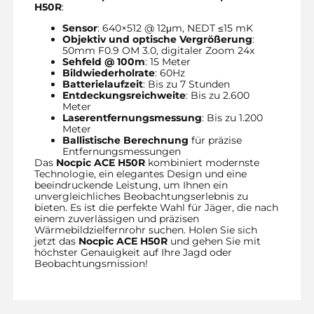
H50R
:
Sensor
: 640×512 @ 12μm, NEDT ≤15 mK
Objektiv und optische Vergrößerung
:
50mm F0.9 OM 3.0, digitaler Zoom 24x
Sehfeld @ 100m
: 15 Meter
Bildwiederholrate
: 60Hz
Batterielaufzeit
: Bis zu 7 Stunden
Entdeckungsreichweite
: Bis zu 2.600
Meter
Laserentfernungsmessung
: Bis zu 1.200
Meter
Ballistische Berechnung
für präzise
Entfernungsmessungen
Das
Nocpic ACE H50R
kombiniert modernste
Technologie, ein elegantes Design und eine
beeindruckende Leistung, um Ihnen ein
unvergleichliches Beobachtungserlebnis zu
bieten. Es ist die perfekte Wahl für Jäger, die nach
einem zuverlässigen und präzisen
Wärmebildzielfernrohr suchen. Holen Sie sich
jetzt das
Nocpic ACE H50R
und gehen Sie mit
höchster Genauigkeit auf Ihre Jagd oder
Beobachtungsmission!