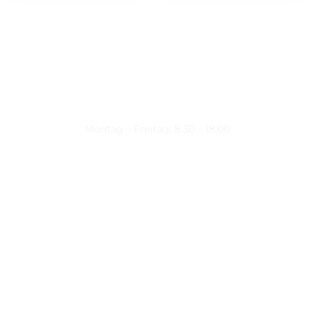
Montag – Freitag: 8:30 – 18:00
Nützliche Links
Über uns
Kontakt
Datenschutz
Impressum
Kontakt