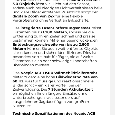
3.0 Objektiv
lässt viel Licht auf den Sensor,
sodass auch bei niedrigen Lichtverhältnissen helle
und klare Bilder entstehen. Zusätzlich sorgt der
digitale Zoom von 24x
für eine flexible
Vergrößerung ohne Verlust an Bildschärfe.
Das
integrierte Laser-Entfernungsmesser
misst
Distanzen bis zu
1.200 Metern
, sodass Sie die
Entfernung zu Ihren Zielen schnell und präzise
bestimmen können. Mit einer beeindruckenden
Entdeckungsreichweite von bis zu 2.600
Metern
können Sie auch weit entfernte Objekte
klar erkennen und sicher identifizieren. Dies ist
besonders vorteilhaft für Jäger, die auf weite
Distanzen zielen oder schwierige Landschaften
überwinden müssen.
Das
Nocpic ACE H50R Wärmebildzielfernrohr
bietet zudem eine hohe
Bildwiederholrate von
60 Hz
, was für flüssige und reaktionsschnelle
Bilder sorgt – ein klarer Vorteil bei der
Zielverfolgung. Die
7 Stunden Akkulaufzeit
ermöglichen Ihnen längere Einsätze ohne
Unterbrechungen, was besonders auf
ausgedehnten Jagdausflügen von großem
Nutzen ist.
Technische Spezifikationen des Nocpic ACE