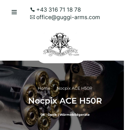
+43 316 71 18 78
office@guggi-arms.com
Home
Nocpix ACE H50R
Nocpix ACE H50R
08 - Optik
|
Wärmebildgeräte