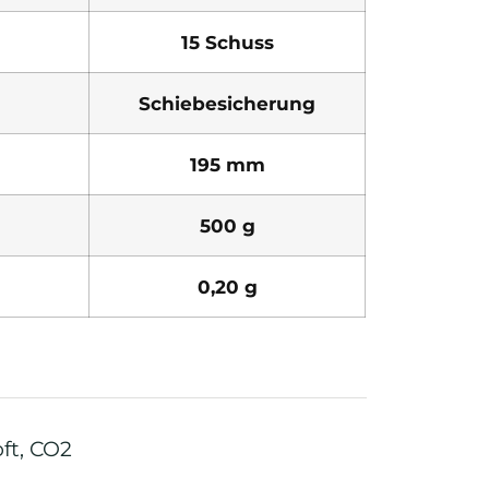
15 Schuss
Schiebesicherung
195 mm
500 g
0,20 g
oft
,
CO2