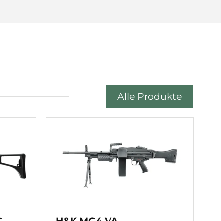
Alle Produkte
C
H&K MG4 VA