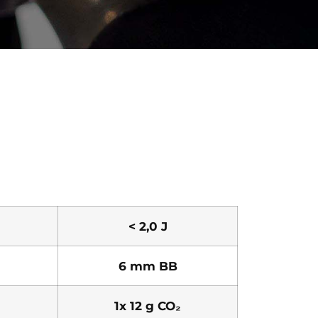
< 2,0 J
6 mm BB
1x 12 g CO₂