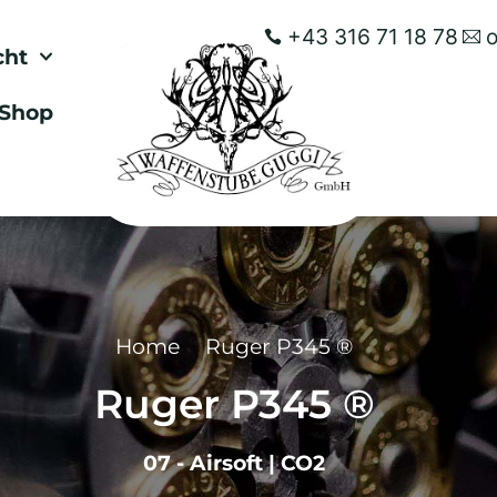
+43 316 71 18 78
cht
Shop
Home
Ruger P345 ®
Ruger P345 ®
07 - Airsoft
|
CO2