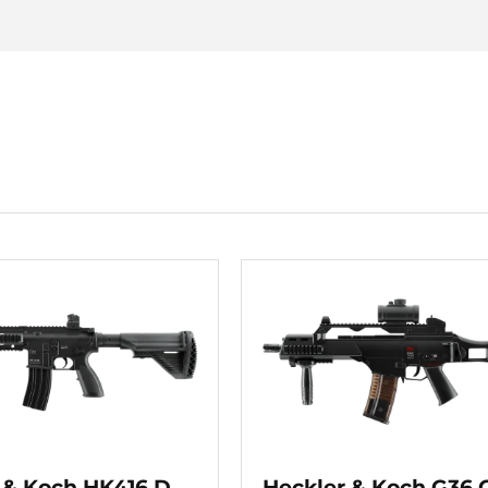
 & Koch HK416 D
Heckler & Koch G36 