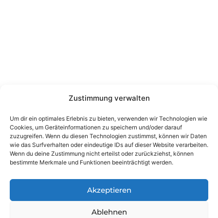
Kontakt
Wienerstraße 9, 8020 Graz Steiermark, Österreich
+43 316 711 878
office@guggi-arms.com
Zustimmung verwalten
Copyright © 2024, All rights reserved.
Um dir ein optimales Erlebnis zu bieten, verwenden wir Technologien wie
Liebrecht & Haas GmbH
Cookies, um Geräteinformationen zu speichern und/oder darauf
zuzugreifen. Wenn du diesen Technologien zustimmst, können wir Daten
wie das Surfverhalten oder eindeutige IDs auf dieser Website verarbeiten.
Wenn du deine Zustimmung nicht erteilst oder zurückziehst, können
bestimmte Merkmale und Funktionen beeinträchtigt werden.
Akzeptieren
Ablehnen