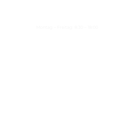
Montag – Freitag: 8:30 – 18:00
Nützliche Links
Über uns
Kontakt
Datenschutz
Impressum
Kontakt
Wienerstraße 9, 8020 Graz Steiermark, Österreich
+43 316 711 878
office@guggi-arms.com