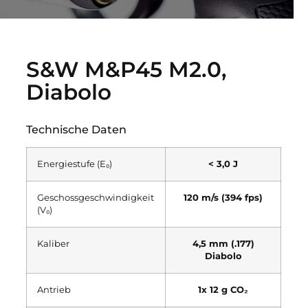
S&W M&P45 M2.0,
Diabolo
Technische Daten
Energiestufe (E₀)
< 3,0 J
Geschossgeschwindigkeit
120 m/s (394 fps)
(V₀)
Kaliber
4,5 mm (.177)
Diabolo
Antrieb
1x 12 g CO₂