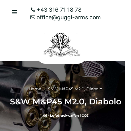
+43 316 71 18 78
office@guggi-arms.com
Home
S&W M&P45 M2.0, Diabolo
S&W M&P45 M2.0, Diabolo
06 - Luftdruckwaffen
|
CO2