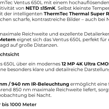
rmTec Ventus 650L mit einem hochauflösende
tivität von
NETD ≤15mK
. Selbst kleinste Tem
t der intelligenten
ThermTec Thermal Super R
ochen scharfe, kontrastreiche Bilder – auch bei
maximale Reichweite und exzellente Detailerke
Metern
eignet sich das Ventus 650L perfekt für 
agd auf große Distanzen.
chtsicht
us 650L über ein modernes
12 MP 4K Ultra CM
ine besonders klare und detailreiche Darstell
nm / 940 nm IR-Beleuchtung
ermöglicht eine 
rend 850 nm maximale Reichweite liefert, sor
eobachtung bei Nacht.
 bis 1000 Meter