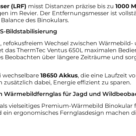
ser (LRF)
misst Distanzen präzise bis zu
1000 M
n im Revier. Der Entfernungsmesser ist vollstä
Balance des Binokulars.
-Bildstabilisierung
g
, refokusfreiem Wechsel zwischen Wärmebild-
et das ThermTec Ventus 650L maximalen Bedie
s Beobachten über längere Zeiträume und sorgt
i wechselbare
18650 Akkus
, die eine Laufzeit v
 zusätzlich dabei, Energie effizient zu sparen.
m Wärmebildfernglas für Jagd und Wildbeob
ls vielseitiges Premium-Wärmebild Binokular f
 ein ergonomisches Fernglasdesign machen dies