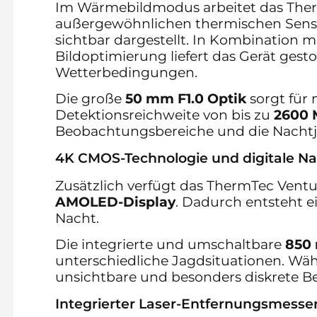
Im Wärmebildmodus arbeitet das The
außergewöhnlichen thermischen Sensi
sichtbar dargestellt. In Kombination mi
Bildoptimierung liefert das Gerät gest
Wetterbedingungen.
Die große
50 mm F1.0 Optik
sorgt für 
Detektionsreichweite von bis zu
2600 
Beobachtungsbereiche und die Nachtj
4K CMOS-Technologie und digitale Na
Zusätzlich verfügt das ThermTec Vent
AMOLED-Display
. Dadurch entsteht e
Nacht.
Die integrierte und umschaltbare
850 
unterschiedliche Jagdsituationen. Wäh
unsichtbare und besonders diskrete B
Integrierter Laser-Entfernungsmesser