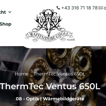
+43 316 71 18 78
cht
Shop
Home
ThermTec Ventus 650L
ThermTec Ventus 650L
08 - Optik
|
Wärmebildgeräte