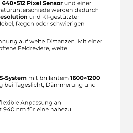
n
640×512 Pixel Sensor
und einer
peraturunterschiede werden dadurch
esolution
und KI-gestützter
 Nebel, Regen oder schwierigen
nnung auf weite Distanzen. Mit einer
offene Feldreviere, weite
OS-System
mit brillantem
1600×1200
ung bei Tageslicht, Dämmerung und
flexible Anpassung an
gt 940 nm für eine nahezu