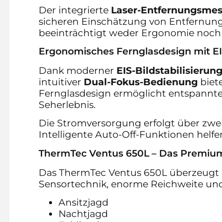
Der integrierte
Laser-Entfernungsmes
sicheren Einschätzung von Entfernunge
beeinträchtigt weder Ergonomie noch 
Ergonomisches Fernglasdesign mit EIS
Dank moderner
EIS-Bildstabilisierun
intuitiver
Dual-Fokus-Bedienung
biet
Fernglasdesign ermöglicht entspannte
Seherlebnis.
Die Stromversorgung erfolgt über zwe
Intelligente Auto-Off-Funktionen helfen
ThermTec Ventus 650L – Das Premiu
Das ThermTec Ventus 650L überzeugt a
Sensortechnik, enorme Reichweite und
Ansitzjagd
Nachtjagd