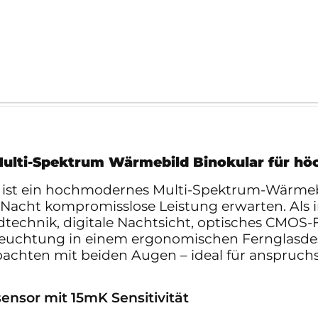
ulti-Spektrum Wärmebild Binokular für hö
ist ein hochmodernes Multi-Spektrum-Wärmebil
 Nacht kompromisslose Leistung erwarten. Als 
echnik, digitale Nachtsicht, optisches CMOS-Fa
euchtung in einem ergonomischen Fernglasdesi
achten mit beiden Augen – ideal für anspruchs
nsor mit 15mK Sensitivität