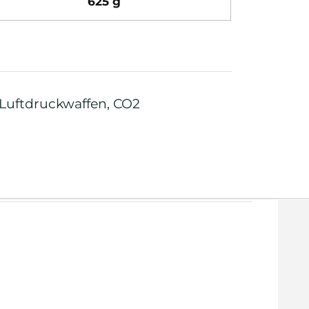
625 g
 Luftdruckwaffen
,
CO2