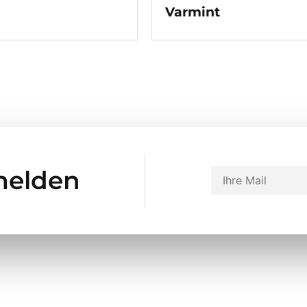
Varmint
melden
Nützliche Links
K