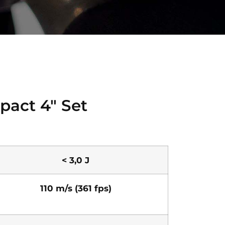
act 4″ Set
< 3,0 J
110 m/s (361 fps)