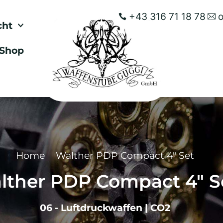
+43 316 71 18 78
cht
Shop
Home
Walther PDP Compact 4″ Set
lther PDP Compact 4″ S
06 - Luftdruckwaffen
|
CO2