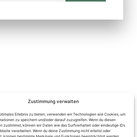
ontakt
Wienerstraße 9, 8020 Graz
Steiermark, Österreich
+43 316 711 878
office@guggi-arms.com
Zustimmung verwalten
optimales Erlebnis zu bieten, verwenden wir Technologien wie Cookies, um
mationen zu speichern und/oder darauf zuzugreifen. Wenn du diesen
n zustimmst, können wir Daten wie das Surfverhalten oder eindeutige IDs
ebsite verarbeiten. Wenn du deine Zustimmung nicht erteilst oder
t, können bestimmte Merkmale und Funktionen beeinträchtigt werden.