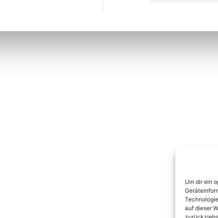
Nützliche Links
K
Über uns
Kontakt
Datenschutz
Impressum
Um dir ein 
Geräteinfor
Technologie
auf dieser W
zurückziehs