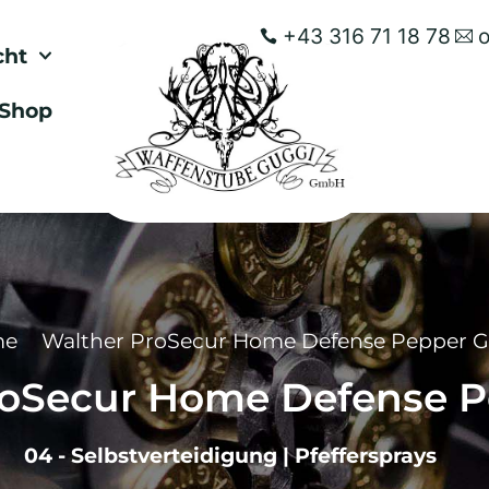
+43 316 71 18 78
cht
Shop
me
Walther ProSecur Home Defense Pepper G
roSecur Home Defense P
04 - Selbstverteidigung
|
Pfeffersprays