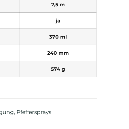
7,5 m
ja
370 ml
240 mm
574 g
igung
,
Pfeffersprays