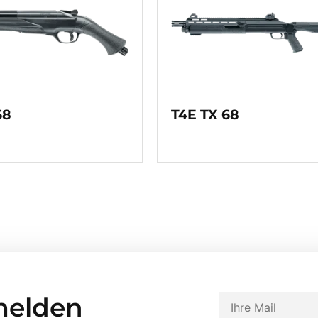
68
T4E TX 68
melden