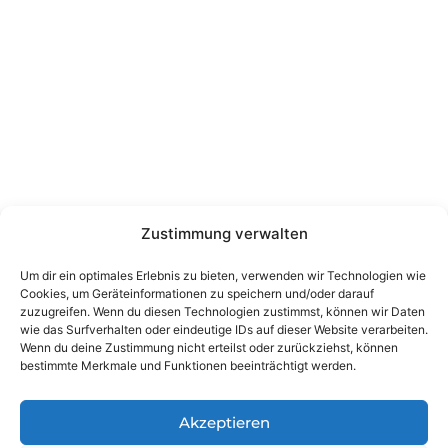
Datenschutz
Impressum
Kontakt
Wienerstraße 9, 8020 Graz Steiermark, Österreich
+43 316 711 878
office@guggi-arms.com
Zustimmung verwalten
Copyright © 2024, All rights reserved.
Um dir ein optimales Erlebnis zu bieten, verwenden wir Technologien wie
Liebrecht & Haas GmbH
Cookies, um Geräteinformationen zu speichern und/oder darauf
zuzugreifen. Wenn du diesen Technologien zustimmst, können wir Daten
wie das Surfverhalten oder eindeutige IDs auf dieser Website verarbeiten.
Wenn du deine Zustimmung nicht erteilst oder zurückziehst, können
bestimmte Merkmale und Funktionen beeinträchtigt werden.
Akzeptieren