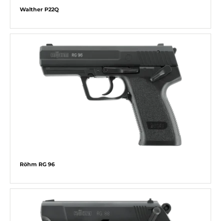
Walther P22Q
Röhm RG 96