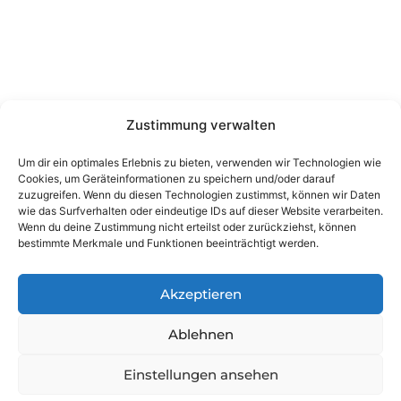
Kontakt
Wienerstraße 9, 8020 Graz Steiermark, Österreich
+43 316 711 878
office@guggi-arms.com
Zustimmung verwalten
Um dir ein optimales Erlebnis zu bieten, verwenden wir Technologien wie
Cookies, um Geräteinformationen zu speichern und/oder darauf
Copyright © 2024, All rights reserved.
zuzugreifen. Wenn du diesen Technologien zustimmst, können wir Daten
Liebrecht & Haas GmbH
wie das Surfverhalten oder eindeutige IDs auf dieser Website verarbeiten.
Wenn du deine Zustimmung nicht erteilst oder zurückziehst, können
bestimmte Merkmale und Funktionen beeinträchtigt werden.
Akzeptieren
Ablehnen
Einstellungen ansehen