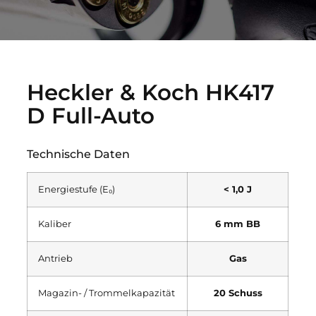
Heckler & Koch HK417
D Full-Auto
Technische Daten
Energiestufe (E₀)
< 1,0 J
Kaliber
6 mm BB
Antrieb
Gas
Magazin- / Trommelkapazität
20 Schuss