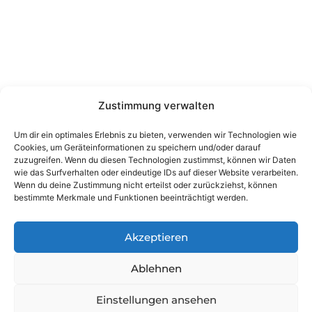
Kontakt
Wienerstraße 9, 8020 Graz Steiermark, Österreich
+43 316 711 878
office@guggi-arms.com
Zustimmung verwalten
Copyright © 2024, All rights reserved.
Um dir ein optimales Erlebnis zu bieten, verwenden wir Technologien wie
Liebrecht & Haas GmbH
Cookies, um Geräteinformationen zu speichern und/oder darauf
zuzugreifen. Wenn du diesen Technologien zustimmst, können wir Daten
wie das Surfverhalten oder eindeutige IDs auf dieser Website verarbeiten.
Wenn du deine Zustimmung nicht erteilst oder zurückziehst, können
bestimmte Merkmale und Funktionen beeinträchtigt werden.
Akzeptieren
Ablehnen
Einstellungen ansehen