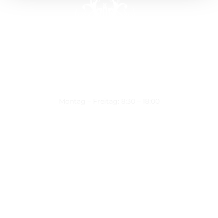
Montag – Freitag: 8:30 – 18:00
Nützliche Links
Über uns
Kontakt
Datenschutz
Impressum