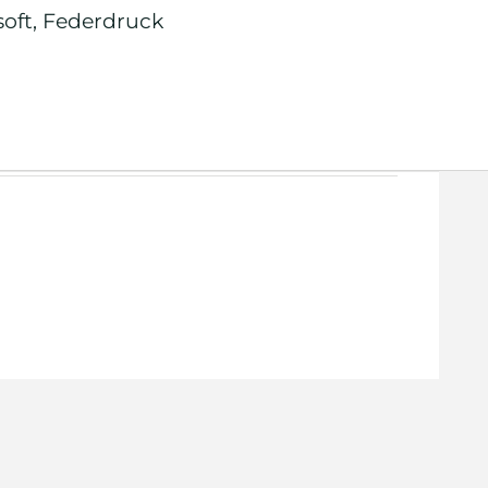
soft
,
Federdruck