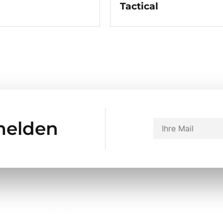
Tactical
melden
Nützliche Links
K