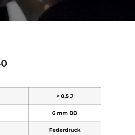
30
< 0,5 J
6 mm BB
Federdruck