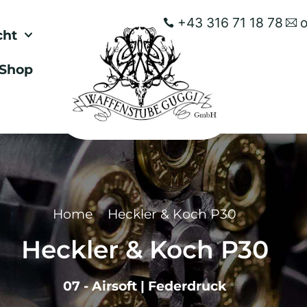
+43 316 71 18 78
cht
Shop
Home
Heckler & Koch P30
Heckler & Koch P30
07 - Airsoft
|
Federdruck