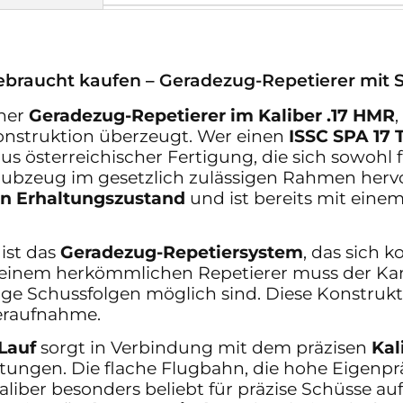
gebraucht kaufen – Geradezug-Repetierer mit S
rner
Geradezug-Repetierer im Kaliber .17 HMR
,
Konstruktion überzeugt. Wer einen
ISSC SPA 17 
aus österreichischer Fertigung, die sich sowohl 
aubzeug im gesetzlich zulässigen Rahmen herv
en Erhaltungszustand
und ist bereits mit ein
 ist das
Geradezug-Repetiersystem
, das sich 
u einem herkömmlichen Repetierer muss der K
ge Schussfolgen möglich sind. Diese Konstrukt
eraufnahme.
Lauf
sorgt in Verbindung mit dem präzisen
Kal
tungen. Die flache Flugbahn, die hohe Eigenpr
ber besonders beliebt für präzise Schüsse auf k