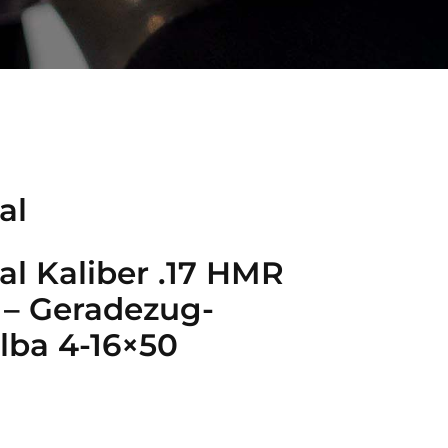
al
al Kaliber .17 HMR
 – Geradezug-
ilba 4-16×50