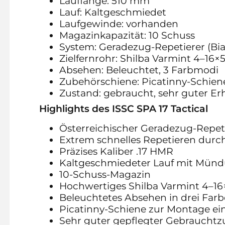
Lauflänge: 510 mm
Lauf: Kaltgeschmiedet
Laufgewinde: vorhanden
Magazinkapazität: 10 Schuss
System: Geradezug-Repetierer (Bi
Zielfernrohr: Shilba Varmint 4–16×
Absehen: Beleuchtet, 3 Farbmodi
Zubehörschiene: Picatinny-Schien
Zustand: gebraucht, sehr guter E
Highlights des ISSC SPA 17 Tactical
Österreichischer Geradezug-Repet
Extrem schnelles Repetieren durc
Präzises Kaliber .17 HMR
Kaltgeschmiedeter Lauf mit Mün
10-Schuss-Magazin
Hochwertiges Shilba Varmint 4–16×
Beleuchtetes Absehen in drei Far
Picatinny-Schiene zur Montage ei
Sehr guter gepflegter Gebrauchtz