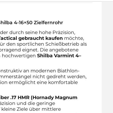
hilba 4-16×50 Zielfernrohr
 der durch seine hohe Präzision,
Tactical gebraucht kaufen
möchte,
für den sportlichen Schießbetrieb als
orragend eignet. Die angebotene
em hochwertigen
Shilba Varmint 4–
konstruktiv an modernen Biathlon-
ammerstängel nicht gedreht werden,
ion ermöglicht eine komfortable
iber .17 HMR (Hornady Magnum
äzision und die geringe
leine Ziele über mittlere