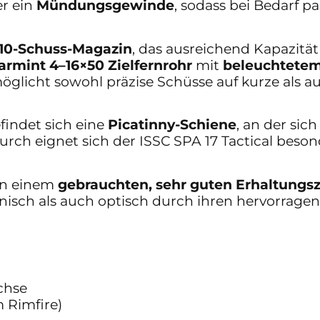
er ein
Mündungsgewinde
, sodass bei Bedarf 
10-Schuss-Magazin
, das ausreichend Kapazität
armint 4–16×50 Zielfernrohr
mit
beleuchtetem
möglicht sowohl präzise Schüsse auf kurze als 
findet sich eine
Picatinny-Schiene
, an der sic
rch eignet sich der ISSC SPA 17 Tactical beson
in einem
gebrauchten, sehr guten Erhaltungs
isch als auch optisch durch ihren hervorrag
chse
 Rimfire)