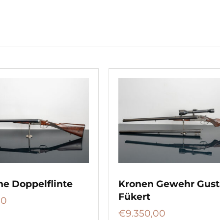
he Doppelflinte
Kronen Gewehr Gust
Fükert
00
€
9.350,00