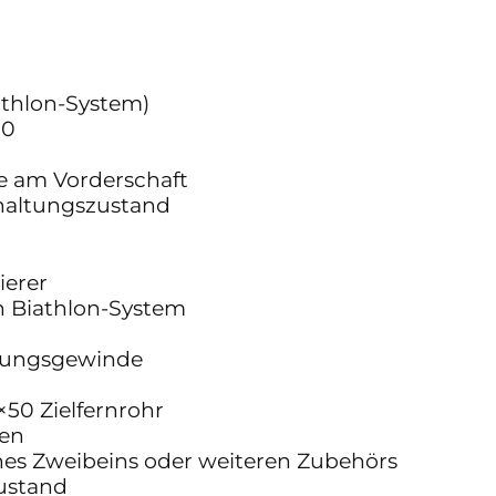
athlon-System)
50
e am Vorderschaft
rhaltungszustand
ierer
h Biathlon-System
dungsgewinde
50 Zielfernrohr
ben
nes Zweibeins oder weiteren Zubehörs
ustand