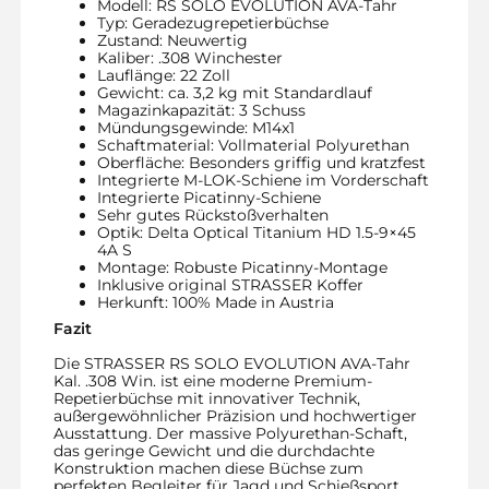
Modell: RS SOLO EVOLUTION AVA-Tahr
Typ: Geradezugrepetierbüchse
Zustand: Neuwertig
Kaliber: .308 Winchester
Lauflänge: 22 Zoll
Gewicht: ca. 3,2 kg mit Standardlauf
Magazinkapazität: 3 Schuss
Mündungsgewinde: M14x1
Schaftmaterial: Vollmaterial Polyurethan
Oberfläche: Besonders griffig und kratzfest
Integrierte M-LOK-Schiene im Vorderschaft
Integrierte Picatinny-Schiene
Sehr gutes Rückstoßverhalten
Optik: Delta Optical Titanium HD 1.5-9×45
4A S
Montage: Robuste Picatinny-Montage
Inklusive original STRASSER Koffer
Herkunft: 100% Made in Austria
Fazit
Die STRASSER RS SOLO EVOLUTION AVA-Tahr
Kal. .308 Win. ist eine moderne Premium-
Repetierbüchse mit innovativer Technik,
außergewöhnlicher Präzision und hochwertiger
Ausstattung. Der massive Polyurethan-Schaft,
das geringe Gewicht und die durchdachte
Konstruktion machen diese Büchse zum
perfekten Begleiter für Jagd und Schießsport.