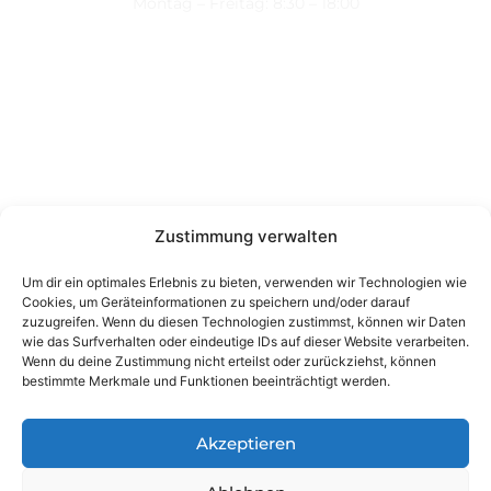
Montag – Freitag: 8:30 – 18:00
Nützliche Links
Über uns
Kontakt
Datenschutz
Impressum
Zustimmung verwalten
Kontakt
Um dir ein optimales Erlebnis zu bieten, verwenden wir Technologien wie
Cookies, um Geräteinformationen zu speichern und/oder darauf
Wienerstraße 9, 8020 Graz Steiermark, Österreich
zuzugreifen. Wenn du diesen Technologien zustimmst, können wir Daten
+43 316 711 878
wie das Surfverhalten oder eindeutige IDs auf dieser Website verarbeiten.
Wenn du deine Zustimmung nicht erteilst oder zurückziehst, können
office@guggi-arms.com
bestimmte Merkmale und Funktionen beeinträchtigt werden.
Akzeptieren
Copyright © 2024, All rights reserved.
Liebrecht & Haas GmbH