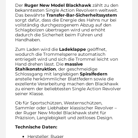
Der
Ruger New Model Blackhawk
zählt zu den
bekanntesten Single Action Revolvern weltweit.
Das bewährte
Transfer-Bar-Sicherheitssystem
sorgt dafür, dass die Energie des Hahns nur bei
vollständig durchgezogenem Abzug auf den
Schlagbolzen übertragen wird und erhöht
dadurch die Sicherheit beim Führen und
Handhaben.
Zum Laden wird die
Ladeklappe
geöffnet,
wodurch die Trommelsperre automatisch
entriegelt wird und sich die Trommel leicht von
Hand drehen lässt. Die
massive
Stahlkonstruktion
, der geschmeidige
Schlossgang mit langlebigen
Spiralfedern
anstelle herkömmlicher Blattfedern sowie die
exzellente Verarbeitung machen den Blackhawk
zu einem der beliebtesten Single Action Revolver
seiner Klasse.
Ob für Sportschützen, Westernschützen,
Sammler oder Liebhaber klassischer Revolver –
der Ruger New Model Blackhawk steht für
Präzision, Langlebigkeit und zeitloses Design.
Technische Daten:
Hersteller: Ruger