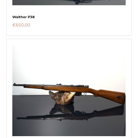
Walther P38
€
650,00