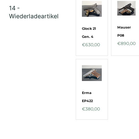
14 -
Wiederladeartikel
Mauser
Glock 21
P08
Gen. 4
€
890,00
€
630,00
Erma
EP422
€
380,00