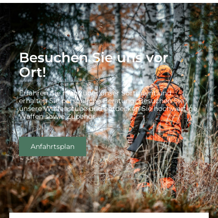
Besuchen Sie uns vor
Ort!
Erfahren Sie mehr über unser Sortiment und
erhalten Sie persönliche Beratung. Besuchen Sie
unsere Waffenstube und entdecken Sie hochwertige
Waffen sowie Zubehör.
Anfahrtsplan