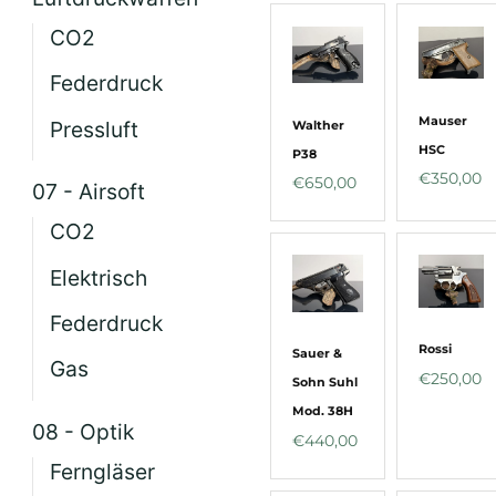
CO2
Federdruck
Mauser
Pressluft
Walther
HSC
P38
€
350,00
€
650,00
07 - Airsoft
CO2
Elektrisch
Federdruck
Rossi
Sauer &
Gas
€
250,00
Sohn Suhl
Mod. 38H
08 - Optik
€
440,00
Ferngläser