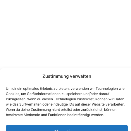
Nützliche Links
Über uns
Kontakt
Datenschutz
Impressum
Kontakt
Zustimmung verwalten
Wienerstraße 9, 8020 Graz Steiermark, Österreich
+43 316 711 878
Um dir ein optimales Erlebnis zu bieten, verwenden wir Technologien wie
Cookies, um Geräteinformationen zu speichern und/oder darauf
office@guggi-arms.com
zuzugreifen. Wenn du diesen Technologien zustimmst, können wir Daten
wie das Surfverhalten oder eindeutige IDs auf dieser Website verarbeiten.
Wenn du deine Zustimmung nicht erteilst oder zurückziehst, können
bestimmte Merkmale und Funktionen beeinträchtigt werden.
Copyright © 2024, All rights reserved.
Liebrecht & Haas GmbH