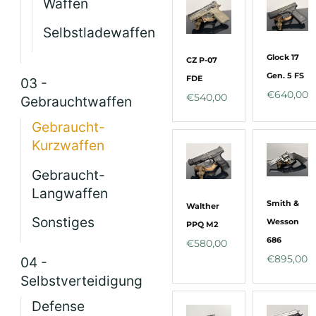
Waffen
Selbstladewaffen
Glock 17
CZ P-07
Gen. 5 FS
FDE
03 -
€
640,00
€
540,00
Gebrauchtwaffen
Gebraucht-
Kurzwaffen
Gebraucht-
Langwaffen
Smith &
Walther
Sonstiges
Wesson
PPQ M2
686
€
580,00
€
895,00
04 -
Selbstverteidigung
Defense