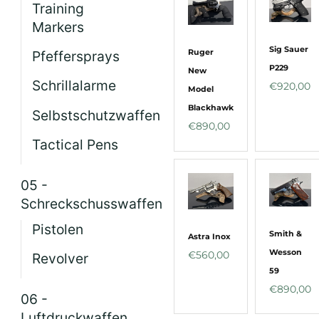
Training
Markers
Sig Sauer
Ruger
Pfeffersprays
P229
New
Schrillalarme
€
920,00
Model
Blackhawk
Selbstschutzwaffen
€
890,00
Tactical Pens
05 -
Schreckschusswaffen
Pistolen
Smith &
Astra Inox
Wesson
€
560,00
Revolver
59
€
890,00
06 -
Luftdruckwaffen