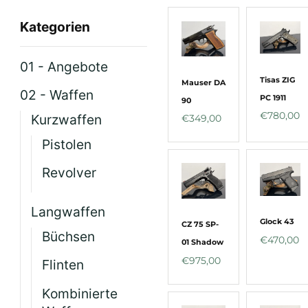
Kategorien
01 - Angebote
Tisas ZIG
Mauser DA
02 - Waffen
PC 1911
90
€
780,00
Kurzwaffen
€
349,00
Pistolen
Revolver
Langwaffen
Glock 43
CZ 75 SP-
Büchsen
€
470,00
01 Shadow
€
975,00
Flinten
Kombinierte