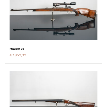
Mauser 98
€
3.950,00