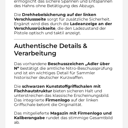
ermöglicht das sichere Spannen und Entspannen
des Hahns ohne Betätigung des Abzugs.
Die
Drehhebelsicherung auf der linken
Verschlussseite
sorgt für zusätzliche Sicherheit.
Ergänzt wird dies durch die
Ladeanzeige an der
Verschlussrückseite
, die den Ladezustand der
Pistole optisch und taktil anzeigt.
Authentische Details &
Verarbeitung
Das vorhandene
Beschusszeichen „Adler über
N“
bestätigt die amtliche Nitro-Beschussprüfung
und ist ein wichtiges Detail für Sammler
historischer deutscher Kurzwaffen.
Die
schwarzen Kunststoffgriffschalen mit
Fischhautstruktur
bieten sicheren Halt und
unterstreichen das klassische Erscheinungsbild.
Das integrierte
Firmenlogo
auf der linken
Griffschale betont die Originalität.
Das mitgelieferte
Magazin mit Firmenlogo und
Kaliberangabe
rundet das stimmige Gesamtbild
ab.