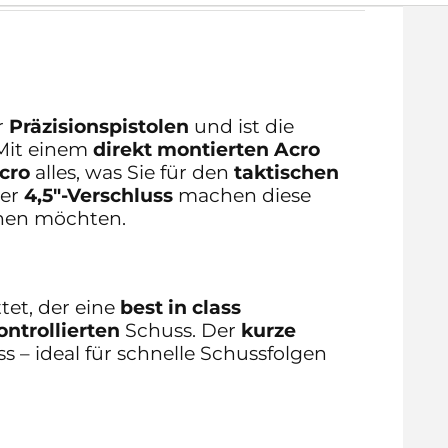
r
Präzisionspistolen
und ist die
Mit einem
direkt montierten Acro
cro
alles, was Sie für den
taktischen
der
4,5″-Verschluss
machen diese
inen möchten.
tet, der eine
best in class
ontrollierten
Schuss. Der
kurze
 – ideal für schnelle Schussfolgen