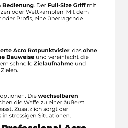
en Bedienung
. Der
Full-Size Griff
mit
ätzen oder Wettkämpfen. Mit dem
 oder Profis, eine überragende
erte Acro Rotpunktvisier
, das
ohne
he Bauweise
und vereinfacht die
rem schnelle
Zielaufnahme
und
Zielen.
soptionen. Die
wechselbaren
hen die Waffe zu einer äußerst
asst. Zusätzlich sorgt der
in stressigen Situationen.
 Professional Acro