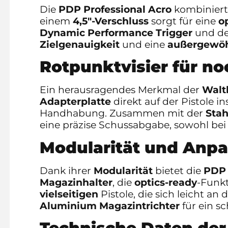
Die
PDP Professional Acro
kombiniert 
einem
4,5″-Verschluss
sorgt für eine
o
Dynamic Performance Trigger
und d
Zielgenauigkeit
und eine
außergewöh
Rotpunktvisier für no
Ein herausragendes Merkmal der
Walt
Adapterplatte
direkt auf der Pistole in
Handhabung. Zusammen mit der
Stah
eine präzise Schussabgabe, sowohl bei
Modularität und Anpa
Dank ihrer
Modularität
bietet die
PDP 
Magazinhalter
, die
optics-ready
-Funk
vielseitigen
Pistole, die sich leicht an
Aluminium Magazintrichter
für ein sc
Technische Daten der 