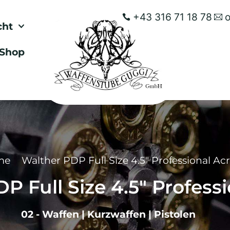
+43 316 71 18 78
cht
Shop
me
Walther PDP Full Size 4.5″ Professional Ac
P Full Size 4.5″ Profess
02 - Waffen
|
Kurzwaffen
|
Pistolen