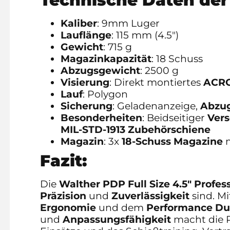
Kaliber
: 9mm Luger
Lauflänge
: 115 mm (4.5″)
Gewicht
: 715 g
Magazinkapazität
: 18 Schuss
Abzugsgewicht
: 2500 g
Visierung
: Direkt montiertes
ACRO
Lauf
: Polygon
Sicherung
: Geladenanzeige,
Abzug
Besonderheiten
: Beidseitiger
Vers
MIL-STD-1913 Zubehörschiene
Magazin
: 3x
18-Schuss Magazine
m
Fazit:
Die
Walther PDP Full Size 4.5″ Profes
Präzision
und
Zuverlässigkeit
sind. Mi
Ergonomie
und dem
Performance Dut
und
Anpassungsfähigkeit
macht die P