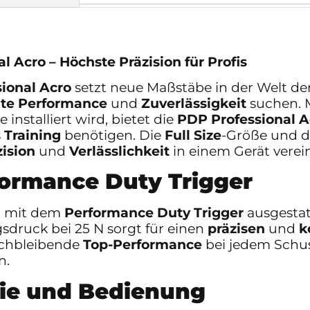
l Acro – Höchste Präzision für Profis
sional Acro
setzt neue Maßstäbe in der Welt de
ute Performance
und
Zuverlässigkeit
suchen. 
 installiert wird, bietet die
PDP Professional A
s
Training
benötigen. Die
Full Size
-Größe und 
zision
und
Verlässlichkeit
in einem Gerät vere
formance Duty Trigger
t mit dem
Performance Duty Trigger
ausgestat
sdruck bei 25 N sorgt für einen
präzisen
und
k
ichbleibende
Top-Performance
bei jedem Schuss
n.
mie und Bedienung