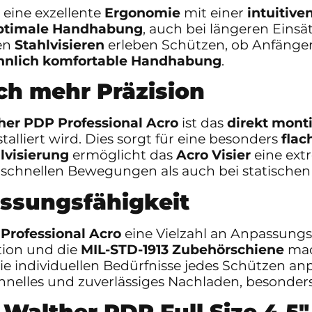
eine exzellente
Ergonomie
mit einer
intuitiv
ptimale Handhabung
, auch bei längeren Eins
en
Stahlvisieren
erleben Schützen, ob Anfänger
nlich komfortable Handhabung
.
ch mehr Präzision
her PDP Professional Acro
ist das
direkt monti
stalliert wird. Dies sorgt für eine besonders
flac
lvisierung
ermöglicht das
Acro Visier
eine ext
 schnellen Bewegungen als auch bei statischen 
ssungsfähigkeit
Professional Acro
eine Vielzahl an Anpassung
tion und die
MIL-STD-1913 Zubehörschiene
mac
 die individuellen Bedürfnisse jedes Schützen anp
hnelles und zuverlässiges Nachladen, besonders 
Walther PDP Full Size 4.5″