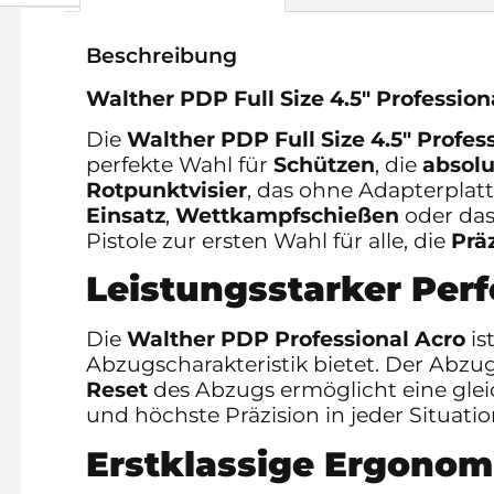
Beschreibung
Walther PDP Full Size 4.5″ Professiona
Die
Walther PDP Full Size 4.5″ Profes
perfekte Wahl für
Schützen
, die
absol
Rotpunktvisier
, das ohne Adapterplatte
Einsatz
,
Wettkampfschießen
oder da
Pistole zur ersten Wahl für alle, die
Prä
Leistungsstarker Per
Die
Walther PDP Professional Acro
is
Abzugscharakteristik bietet. Der Abzug
Reset
des Abzugs ermöglicht eine gle
und höchste Präzision in jeder Situatio
Erstklassige Ergono