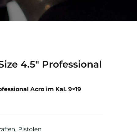
ize 4.5″ Professional
ofessional Acro im Kal. 9×19
affen
,
Pistolen