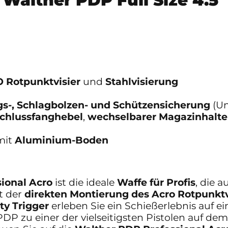
 Rotpunktvisier
und
Stahlvisierung
s-, Schlagbolzen- und Schützensicherung
(Un
chlussfanghebel
,
wechselbarer Magazinhalte
it
Aluminium-Boden
sional Acro
ist die ideale
Waffe für Profis
, die 
t der
direkten Montierung des Acro Rotpunktv
y Trigger
erleben Sie ein Schießerlebnis auf e
DP zu einer der vielseitigsten Pistolen auf dem