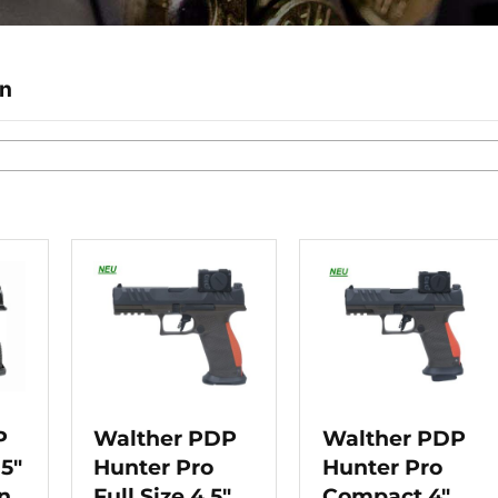
n
P
Walther PDP
Walther PDP
5″
Hunter Pro
Hunter Pro
n
Full Size 4,5″
Compact 4″