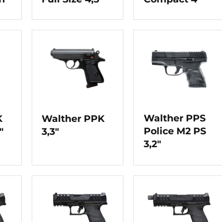
Walther PPS
K
Walther PPK
Police M2 PS
″
3,3″
3,2″