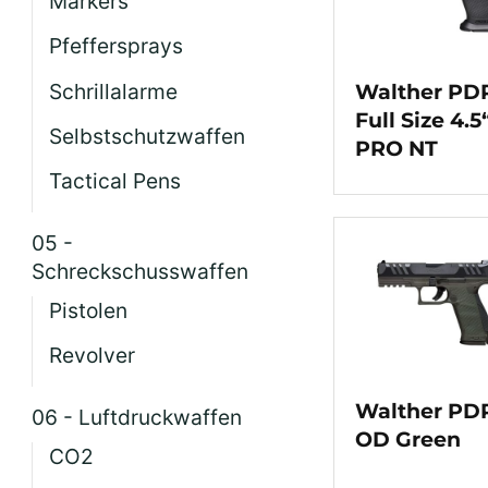
Markers
Pfeffersprays
Schrillalarme
Walther PD
Full Size 4.5
Selbstschutzwaffen
PRO NT
Tactical Pens
05 -
Schreckschusswaffen
Pistolen
Revolver
Walther PD
06 - Luftdruckwaffen
OD Green
CO2