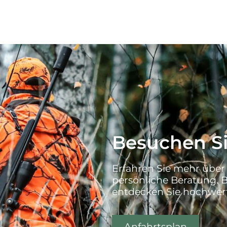
Besuchen Si
Erfahren Sie mehr über
persönliche Beratung. 
entdecken Sie hochwert
Anfahrtsplan