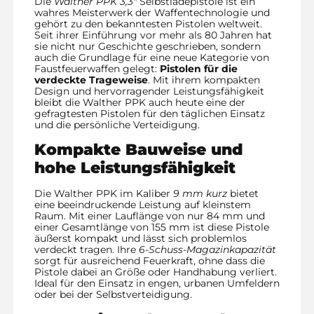
Die
Walther PPK 3,3″
Selbstladepistole ist ein
wahres Meisterwerk der Waffentechnologie und
gehört zu den bekanntesten Pistolen weltweit.
Seit ihrer Einführung vor mehr als 80 Jahren hat
sie nicht nur Geschichte geschrieben, sondern
auch die Grundlage für eine neue Kategorie von
Faustfeuerwaffen gelegt:
Pistolen für die
verdeckte Trageweise
. Mit ihrem kompakten
Design und hervorragender Leistungsfähigkeit
bleibt die Walther PPK auch heute eine der
gefragtesten Pistolen für den täglichen Einsatz
und die persönliche Verteidigung.
Kompakte Bauweise und
hohe Leistungsfähigkeit
Die Walther PPK im Kaliber
9 mm kurz
bietet
eine beeindruckende Leistung auf kleinstem
Raum. Mit einer Lauflänge von nur 84 mm und
einer Gesamtlänge von 155 mm ist diese Pistole
äußerst kompakt und lässt sich problemlos
verdeckt tragen. Ihre
6-Schuss-Magazinkapazität
sorgt für ausreichend Feuerkraft, ohne dass die
Pistole dabei an Größe oder Handhabung verliert.
Ideal für den Einsatz in engen, urbanen Umfeldern
oder bei der Selbstverteidigung.