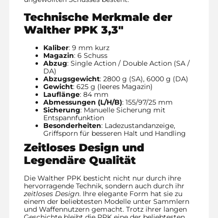
Technische Merkmale der
Walther PPK 3,3″
Kaliber
: 9 mm kurz
Magazin
: 6 Schuss
Abzug
: Single Action / Double Action (SA /
DA)
Abzugsgewicht
: 2800 g (SA), 6000 g (DA)
Gewicht
: 625 g (leeres Magazin)
Lauflänge
: 84 mm
Abmessungen (L/H/B)
: 155/97/25 mm
Sicherung
: Manuelle Sicherung mit
Entspannfunktion
Besonderheiten
: Ladezustandanzeige,
Griffsporn für besseren Halt und Handling
Zeitloses Design und
Legendäre Qualität
Die Walther PPK besticht nicht nur durch ihre
hervorragende Technik, sondern auch durch ihr
zeitloses Design
. Ihre elegante Form hat sie zu
einem der beliebtesten Modelle unter Sammlern
und Waffennutzern gemacht. Trotz ihrer langen
Geschichte bleibt die PPK eine der beliebtesten