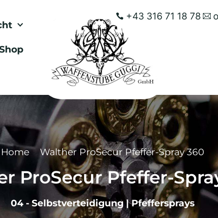
+43 316 71 18 78
cht
Shop
Home
Walther ProSecur Pfeffer-Spray 360
r ProSecur Pfeffer-Spra
04 - Selbstverteidigung
|
Pfeffersprays