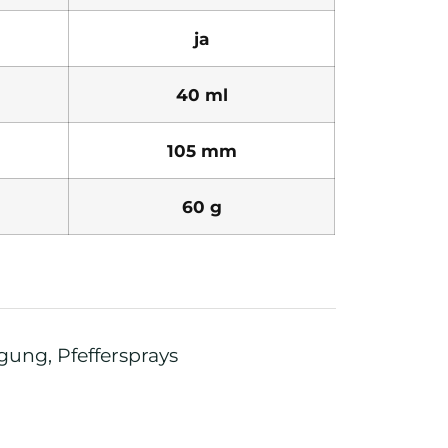
ja
40 ml
105 mm
60 g
igung
,
Pfeffersprays