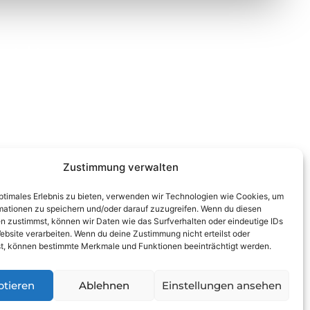
ontakt
Wienerstraße 9, 8020 Graz
Steiermark, Österreich
+43 316 711 878
office@guggi-arms.com
Zustimmung verwalten
optimales Erlebnis zu bieten, verwenden wir Technologien wie Cookies, um
mationen zu speichern und/oder darauf zuzugreifen. Wenn du diesen
n zustimmst, können wir Daten wie das Surfverhalten oder eindeutige IDs
ebsite verarbeiten. Wenn du deine Zustimmung nicht erteilst oder
t, können bestimmte Merkmale und Funktionen beeinträchtigt werden.
ptieren
Ablehnen
Einstellungen ansehen