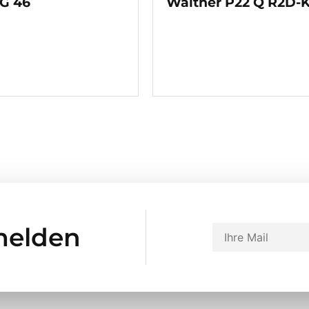
G 46
Walther P22 Q R2D-K
melden