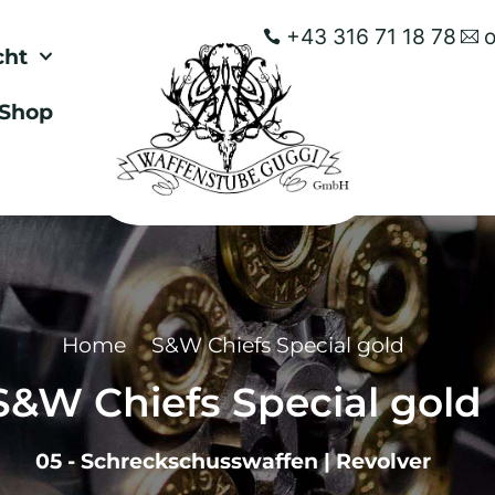
+43 316 71 18 78
cht
Shop
Home
S&W Chiefs Special gold
S&W Chiefs Special gold
05 - Schreckschusswaffen
|
Revolver