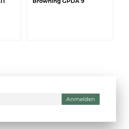
IT
Browning GPDA 9