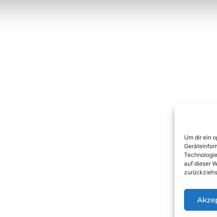
Nützliche Links
K
Über uns
Kontakt
Datenschutz
Impressum
Um dir ein 
Geräteinfor
Technologie
auf dieser W
zurückziehs
Akze