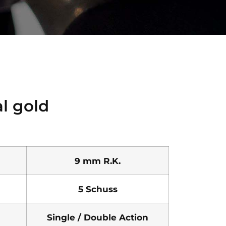
l gold
9 mm R.K.
5 Schuss
Single / Double Action